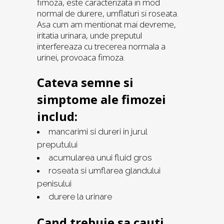
fimoza, este caracterizata in mod
normal de durere, umflaturi si roseata.
Asa cum am mentionat mai devreme,
iritatia urinara, unde preputul
interfereaza cu trecerea normala a
urinei, provoaca fimoza.
Cateva semne si
simptome ale fimozei
includ:
mancarimi si dureri in jurul
preputului
acumularea unui fluid gros
roseata si umflarea glandului
penisului
durere la urinare
Cand trebuie sa cauti