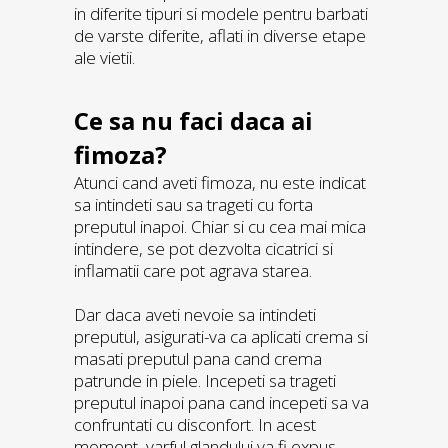
in diferite tipuri si modele pentru barbati
de varste diferite, aflati in diverse etape
ale vietii.
Ce sa nu faci daca ai
fimoza?
Atunci cand aveti fimoza, nu este indicat
sa intindeti sau sa trageti cu forta
preputul inapoi. Chiar si cu cea mai mica
intindere, se pot dezvolta cicatrici si
inflamatii care pot agrava starea.
Dar daca aveti nevoie sa intindeti
preputul, asigurati-va ca aplicati crema si
masati preputul pana cand crema
patrunde in piele. Incepeti sa trageti
preputul inapoi pana cand incepeti sa va
confruntati cu disconfort. In acest
moment, varful glandului va fi expus.