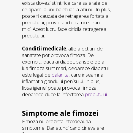
exista dovezi stiintifice care sa arate de
ce apare la unii baieti iar la altii nu. In plus,
poate fi cauzata de retragerea fortata a
preputului, provocand cicatrici si rani
mici. Acest lucru face dificila retragerea
preputului.
Conditii medicale
: alte afectiuni de
sanatate pot provoca fimoza. De
exemplu: daca ai diabet, sansele de a
lua fimoza sunt mari, deoarece diabetul
este legat de
balanita
, care inseamna
inflamatia glandului penisului. In plus,
lipsa igienei poate provoca fimoza,
deoarece duce la infectarea
preputului
.
Simptome ale fimozei
Fimoza nu prezinta intotdeauna
simptome. Dar atunci cand cineva are