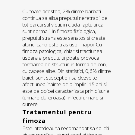
Cu toate acestea, 2% dintre barbati
continua sa aiba preputul neretrabil pe
tot parcursul vietii, in ciuda faptului ca
sunt normali. In fimoza fiziologica,
preputul strans este sanatos si creste
atunci cand este tras usor inapoi. Cu
fimoza patologica, chiar si tractiunea
usoara a preputului poate provoca
formarea de structuri in forma de con,
cu capete albe. Din statistici, 0,6% dintre
baieti sunt susceptibili sa dezvolte
afectiunea inainte de a implini 15 ani si
este de obicei caracterizata prin disurie
(urinare dureroasa), infectii urinare si
durere.
Tratamentul pentru
fimoza
Este intotdeauna recomandat sa soliciti
ajutor medical, atunci cand ai fimoza.