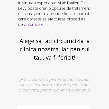
In virtutea experientei si abilitatilor, Dr.
Levy poate oferi o optiune de tratament
eficienta pentru aproape fiecare barbat
care doreste sa efectueze procedura
de
circumcizie
.
Alege sa faci circumcizia la
clinica noastra, iar penisul
tau, va fi fericit!
pret circumcizie; preturi circumcizie; cat
costa circumcizia; cat este operatia de
circumcizie; preturi circumcizie romania;