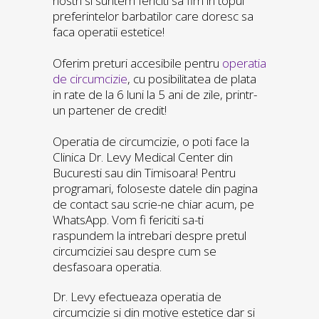
nostri si suntem fericiti sa fim in topul
preferintelor barbatilor care doresc sa
faca operatii estetice!
Oferim preturi accesibile pentru
operatia
de circumcizie
, cu posibilitatea de plata
in rate de la 6 luni la 5 ani de zile, printr-
un partener de credit!
Operatia de circumcizie, o poti face la
Clinica Dr. Levy Medical Center din
Bucuresti sau din Timisoara! Pentru
programari, foloseste datele din pagina
de contact sau scrie-ne chiar acum, pe
WhatsApp. Vom fi fericiti sa-ti
raspundem la intrebari despre pretul
circumciziei sau despre cum se
desfasoara operatia.
Dr. Levy efectueaza operatia de
circumcizie si din motive estetice dar si